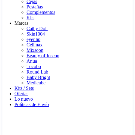
Cejas
Pestañas
Complementos
Kits
Marcas
Cathy Doll
Skin1004
eyenlip
Celimax
Mixsoon
Beauty of Joseon
Anua
Tocobo
Round Lab
Baby Bright
Medicube
Kits / Sets
Ofertas
Lo nuevo
Políticas de Envío