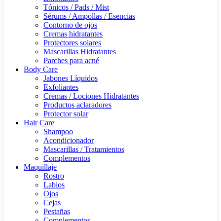
Tónicos / Pads / Mist
Sérums / Ampollas / Esencias
Contorno de ojos
Cremas hidratantes
Protectores solares
Mascarillas Hidratantes
Parches para acné
Body Care
Jabones Líquidos
Exfoliantes
Cremas / Lociones Hidratantes
Productos aclaradores
Protector solar
Hair Care
Shampoo
Acondicionador
Mascarillas / Tratamientos
Complementos
Maquillaje
Rostro
Labios
Ojos
Cejas
Pestañas
Complementos