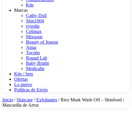
Kits
Marcas
Cathy Doll
Skin1004
eyenlip
Celimax
Mixsoon
Beauty of Joseon
Anua
Tocobo
Round Lab
Baby Bright
Medicube
Kits / Sets
Ofertas
Lo nuevo
Políticas de Envío
Inicio
/
Skincare
/
Exfoliantes
/ Rice Mask Wash Off – Skinfood |
Mascarilla de Arroz