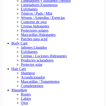
Limpiadores y Bálsamos Oleosos
Limpiadores Espumosos
Exfoliantes
Tónicos / Pads / Mist
Sérums / Ampollas / Esencias
Contorno de ojos
Cremas hidratantes
Protectores solares
Mascarillas Hidratantes
Parches para acné
Body Care
Jabones Líquidos
Exfoliantes
Cremas / Lociones Hidratantes
Productos aclaradores
Protector solar
Hair Care
Shampoo
Acondicionador
Mascarillas / Tratamientos
Complementos
Maquillaje
Rostro
Labios
Ojos