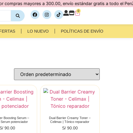
ras mayores a 300.00, envío estándar gratis a todo el Perú 🇵🇪
0
FERTAS
LO NUEVO
POLÍTICAS DE ENVÍO
ier Boosting Serum –
Dual Barrier Creamy Toner –
| Serum potenciador
Celimax | Tónico reparador
S/
90.00
S/
90.00