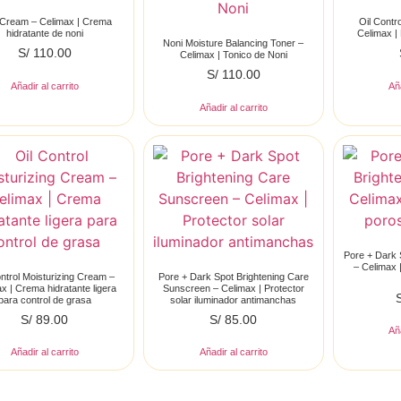
 Cream – Celimax | Crema
Oil Contr
hidratante de noni
Celimax | 
Noni Moisture Balancing Toner –
S/
110.00
Celimax | Tonico de Noni
S/
110.00
Añadir al carrito
Aña
Añadir al carrito
Pore + Dark 
– Celimax 
ontrol Moisturizing Cream –
Pore + Dark Spot Brightening Care
x | Crema hidratante ligera
Sunscreen – Celimax | Protector
para control de grasa
solar iluminador antimanchas
S/
89.00
S/
85.00
Aña
Añadir al carrito
Añadir al carrito