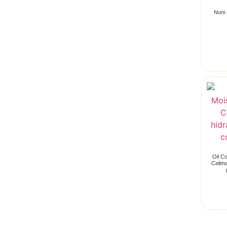
Noni
Oil C
Celima