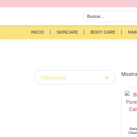
INICIO
SKINCARE
BODY CARE
HAI
Mostra
Categorías
Baki
Clean