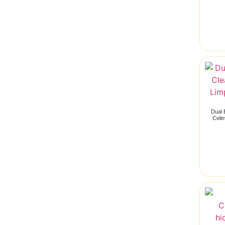
Dual 
Celi