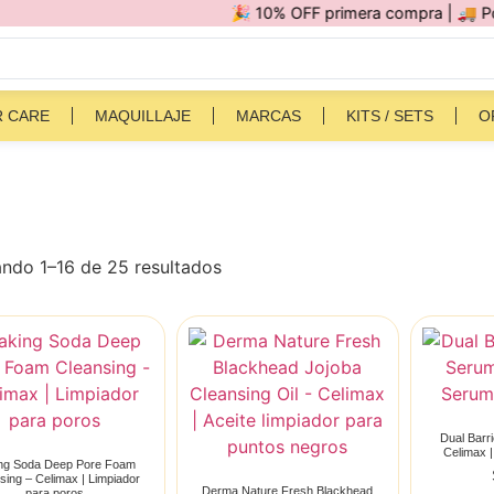
🎉 10% OFF primera compra | 🚚 Por comp
R CARE
MAQUILLAJE
MARCAS
KITS / SETS
O
ndo 1–16 de 25 resultados
Dual Barr
Celimax 
ng Soda Deep Pore Foam
sing – Celimax | Limpiador
Derma Nature Fresh Blackhead
para poros