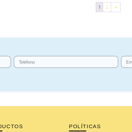
1
2
→
DUCTOS
POLÍTICAS