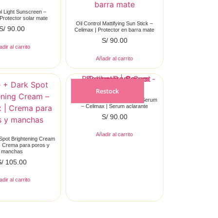
ol Light Sunscreen –
Protector solar mate
Oil Control Mattifying Sun Stick –
S/
90.00
Celimax | Protector en barra mate
S/
90.00
dir al carrito
Añadir al carrito
Restock
Pore + Dark Spot Brightening Serum
– Celimax | Serum aclarante
S/
90.00
Añadir al carrito
Spot Brightening Cream
| Crema para poros y
manchas
S/
105.00
dir al carrito