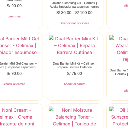
Jojoba Cleansing Oil – Celimax |
S/
90.00
Aña
Aceite limpiador para puntos negros
S/
30.00
-
S/
100.00
Leer más
Seleccionar opciones
Barrier Mild Gel Cleanser –
Dual Barrier Mini Kit – Celimax |
max | Limpiador espumoso
Repara Barrera Cutánea
Dual Barrier
S/
90.00
S/
75.00
Celimax 
Añadir al carrito
Añadir al carrito
Aña