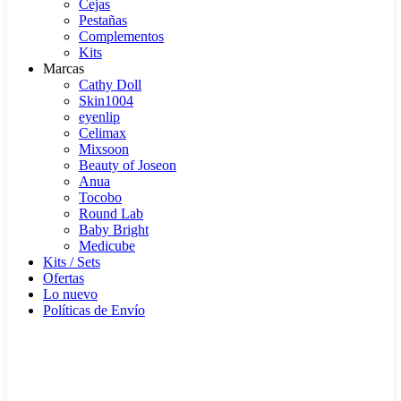
Cejas
Pestañas
Complementos
Kits
Marcas
Cathy Doll
Skin1004
eyenlip
Celimax
Mixsoon
Beauty of Joseon
Anua
Tocobo
Round Lab
Baby Bright
Medicube
Kits / Sets
Ofertas
Lo nuevo
Políticas de Envío