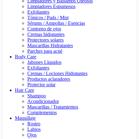
Limpiadores y Bálsamos Oleosos
Limpiadores Espumosos
Exfoliantes
Tónicos / Pads / Mist
Sérums / Ampollas / Esencias
Contorno de ojos
Cremas hidratantes
Protectores solares
Mascarillas Hidratantes
Parches para acné
Body Care
Jabones Líquidos
Exfoliantes
Cremas / Lociones Hidratantes
Productos aclaradores
Protector solar
Hair Care
Shampoo
Acondicionador
Mascarillas / Tratamientos
Complementos
Maquillaje
Rostro
Labios
Ojos