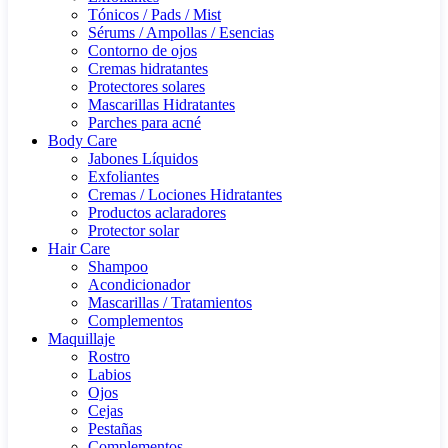
Tónicos / Pads / Mist
Sérums / Ampollas / Esencias
Contorno de ojos
Cremas hidratantes
Protectores solares
Mascarillas Hidratantes
Parches para acné
Body Care
Jabones Líquidos
Exfoliantes
Cremas / Lociones Hidratantes
Productos aclaradores
Protector solar
Hair Care
Shampoo
Acondicionador
Mascarillas / Tratamientos
Complementos
Maquillaje
Rostro
Labios
Ojos
Cejas
Pestañas
Complementos