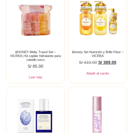
&HONEY Melty Travel Set –
&honey Set Nutrición y Brillo Fleur –
VICREA | Kit capilar hidratante para
VICREA
cabello seco
S/
410.00
S/
389.00
S/
85.00
Añadir al carrito
Leer más