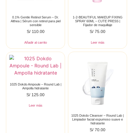
0.1% Gentle Retinol Serum – Dr.
1-2-BEAUTIFUL MAKEUP FIXING
Althea | Sérum con retinol para piel
SPRAY 60ML – CUTE PRESS |
sensible
Fijador de maquillaje
S/
110.00
S/
75.00
Añadir al carrito
Leer más
1025 Dokdo Ampoule – Round Lab |
Ampolla hidratante
S/
125.00
Leer más
1025 Dokdo Cleanser – Round Lab |
Limpiador facial espumoso suave e
hidratante
S/
70.00