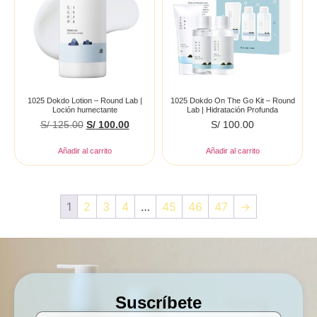
1025 Dokdo Lotion – Round Lab |
1025 Dokdo On The Go Kit – Round
Loción humectante
Lab | Hidratación Profunda
S/
125.00
S/
100.00
S/
100.00
Añadir al carrito
Añadir al carrito
1
2
3
4
…
45
46
47
→
Suscríbete