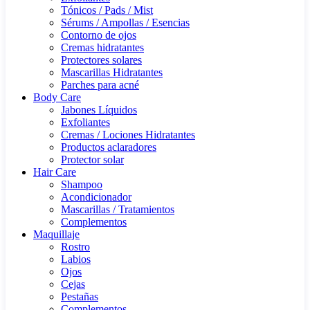
Tónicos / Pads / Mist
Sérums / Ampollas / Esencias
Contorno de ojos
Cremas hidratantes
Protectores solares
Mascarillas Hidratantes
Parches para acné
Body Care
Jabones Líquidos
Exfoliantes
Cremas / Lociones Hidratantes
Productos aclaradores
Protector solar
Hair Care
Shampoo
Acondicionador
Mascarillas / Tratamientos
Complementos
Maquillaje
Rostro
Labios
Ojos
Cejas
Pestañas
Complementos