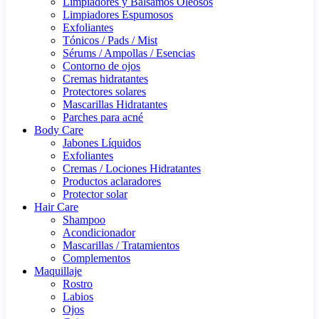
Limpiadores y Bálsamos Oleosos
Limpiadores Espumosos
Exfoliantes
Tónicos / Pads / Mist
Sérums / Ampollas / Esencias
Contorno de ojos
Cremas hidratantes
Protectores solares
Mascarillas Hidratantes
Parches para acné
Body Care
Jabones Líquidos
Exfoliantes
Cremas / Lociones Hidratantes
Productos aclaradores
Protector solar
Hair Care
Shampoo
Acondicionador
Mascarillas / Tratamientos
Complementos
Maquillaje
Rostro
Labios
Ojos