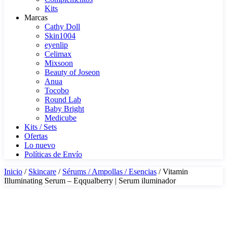
Kits
Marcas
Cathy Doll
Skin1004
eyenlip
Celimax
Mixsoon
Beauty of Joseon
Anua
Tocobo
Round Lab
Baby Bright
Medicube
Kits / Sets
Ofertas
Lo nuevo
Políticas de Envío
Inicio
/
Skincare
/
Sérums / Ampollas / Esencias
/ Vitamin
Illuminating Serum – Eqqualberry | Serum iluminador