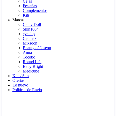
Cejas
Pestañas
Complementos
Kits
Marcas
Cathy Doll
Skin1004
eyenlip
Celimax
Mixsoon
Beauty of Joseon
Anua
Tocobo
Round Lab
Baby Bright
Medicube
Kits / Sets
Ofertas
Lo nuevo
Políticas de Envío