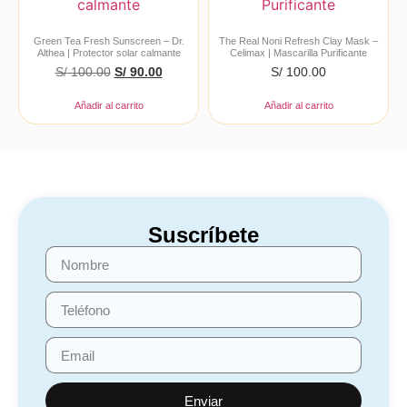
Green Tea Fresh Sunscreen – Dr.
The Real Noni Refresh Clay Mask –
Althea | Protector solar calmante
Celimax | Mascarilla Purificante
S/
100.00
S/
90.00
S/
100.00
Añadir al carrito
Añadir al carrito
Suscríbete
Enviar