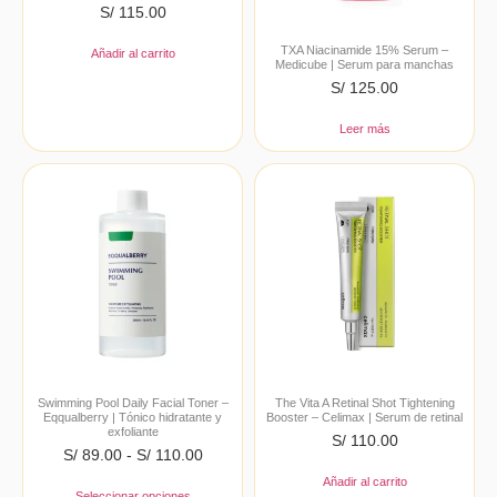
S/
115.00
TXA Niacinamide 15% Serum –
Añadir al carrito
Medicube | Serum para manchas
S/
125.00
Leer más
Swimming Pool Daily Facial Toner –
The Vita A Retinal Shot Tightening
Eqqualberry | Tónico hidratante y
Booster – Celimax | Serum de retinal
exfoliante
S/
110.00
S/
89.00
-
S/
110.00
Añadir al carrito
Seleccionar opciones