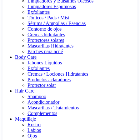
Limpiadores y Bálsamos Oleosos
Limpiadores Espumosos
Exfoliantes
Tónicos / Pads / Mist
Sérums / Ampollas / Esencias
Contorno de ojos
Cremas hidratantes
Protectores solares
Mascarillas Hidratantes
Parches para acné
Body Care
Jabones Líquidos
Exfoliantes
Cremas / Lociones Hidratantes
Productos aclaradores
Protector solar
Hair Care
Shampoo
Acondicionador
Mascarillas / Tratamientos
Complementos
Maquillaje
Rostro
Labios
Ojos