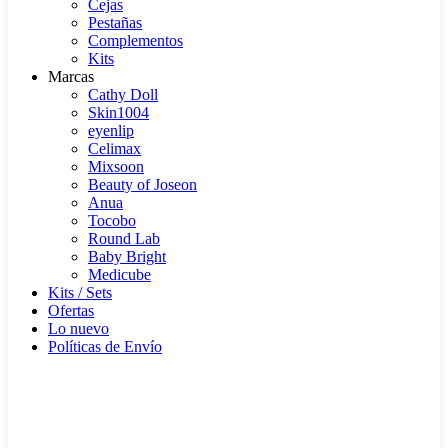
Cejas
Pestañas
Complementos
Kits
Marcas
Cathy Doll
Skin1004
eyenlip
Celimax
Mixsoon
Beauty of Joseon
Anua
Tocobo
Round Lab
Baby Bright
Medicube
Kits / Sets
Ofertas
Lo nuevo
Políticas de Envío