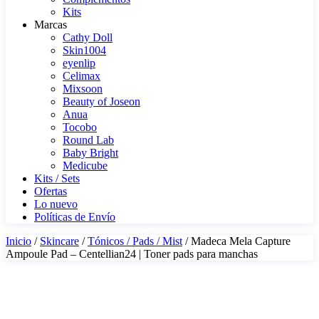
Kits
Marcas
Cathy Doll
Skin1004
eyenlip
Celimax
Mixsoon
Beauty of Joseon
Anua
Tocobo
Round Lab
Baby Bright
Medicube
Kits / Sets
Ofertas
Lo nuevo
Políticas de Envío
Inicio
/
Skincare
/
Tónicos / Pads / Mist
/ Madeca Mela Capture
Ampoule Pad – Centellian24 | Toner pads para manchas