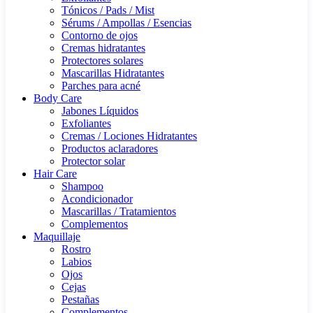
Tónicos / Pads / Mist
Sérums / Ampollas / Esencias
Contorno de ojos
Cremas hidratantes
Protectores solares
Mascarillas Hidratantes
Parches para acné
Body Care
Jabones Líquidos
Exfoliantes
Cremas / Lociones Hidratantes
Productos aclaradores
Protector solar
Hair Care
Shampoo
Acondicionador
Mascarillas / Tratamientos
Complementos
Maquillaje
Rostro
Labios
Ojos
Cejas
Pestañas
Complementos