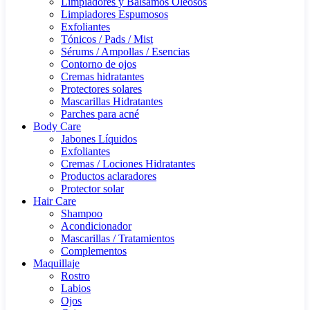
Limpiadores y Bálsamos Oleosos
Limpiadores Espumosos
Exfoliantes
Tónicos / Pads / Mist
Sérums / Ampollas / Esencias
Contorno de ojos
Cremas hidratantes
Protectores solares
Mascarillas Hidratantes
Parches para acné
Body Care
Jabones Líquidos
Exfoliantes
Cremas / Lociones Hidratantes
Productos aclaradores
Protector solar
Hair Care
Shampoo
Acondicionador
Mascarillas / Tratamientos
Complementos
Maquillaje
Rostro
Labios
Ojos