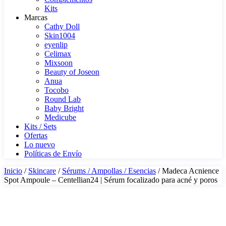
Kits
Marcas
Cathy Doll
Skin1004
eyenlip
Celimax
Mixsoon
Beauty of Joseon
Anua
Tocobo
Round Lab
Baby Bright
Medicube
Kits / Sets
Ofertas
Lo nuevo
Políticas de Envío
Inicio
/
Skincare
/
Sérums / Ampollas / Esencias
/ Madeca Acnience
Spot Ampoule – Centellian24 | Sérum focalizado para acné y poros