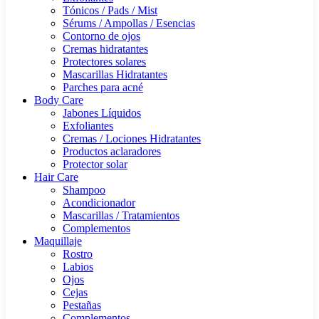
Tónicos / Pads / Mist
Sérums / Ampollas / Esencias
Contorno de ojos
Cremas hidratantes
Protectores solares
Mascarillas Hidratantes
Parches para acné
Body Care
Jabones Líquidos
Exfoliantes
Cremas / Lociones Hidratantes
Productos aclaradores
Protector solar
Hair Care
Shampoo
Acondicionador
Mascarillas / Tratamientos
Complementos
Maquillaje
Rostro
Labios
Ojos
Cejas
Pestañas
Complementos