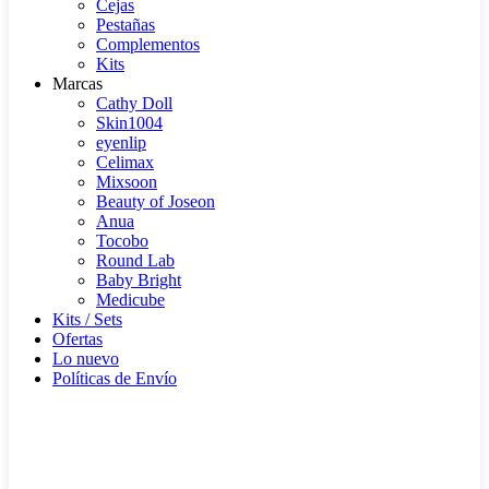
Cejas
Pestañas
Complementos
Kits
Marcas
Cathy Doll
Skin1004
eyenlip
Celimax
Mixsoon
Beauty of Joseon
Anua
Tocobo
Round Lab
Baby Bright
Medicube
Kits / Sets
Ofertas
Lo nuevo
Políticas de Envío