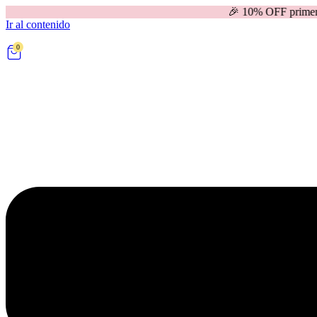
🎉 10% OFF primera compra | 
Ir al contenido
0