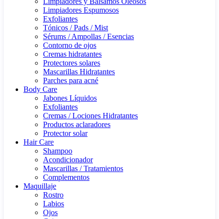
Limpiadores y Bálsamos Oleosos
Limpiadores Espumosos
Exfoliantes
Tónicos / Pads / Mist
Sérums / Ampollas / Esencias
Contorno de ojos
Cremas hidratantes
Protectores solares
Mascarillas Hidratantes
Parches para acné
Body Care
Jabones Líquidos
Exfoliantes
Cremas / Lociones Hidratantes
Productos aclaradores
Protector solar
Hair Care
Shampoo
Acondicionador
Mascarillas / Tratamientos
Complementos
Maquillaje
Rostro
Labios
Ojos