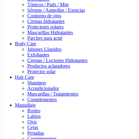
Tónicos / Pads / Mist
Sérums / Ampollas / Esencias
Contorno de ojos
Cremas hidratantes
Protectores solares
Mascarillas Hidratantes
Parches para acné
Body Care
Jabones Líquidos
Exfoliantes
Cremas / Lociones Hidratantes
Productos aclaradores
Protector solar
Hair Care
Shampoo
Acondicionador
Mascarillas / Tratamientos
Complementos
Maquillaje
Rostro
Labios
Ojos
Cejas
Pestañas
Complementos