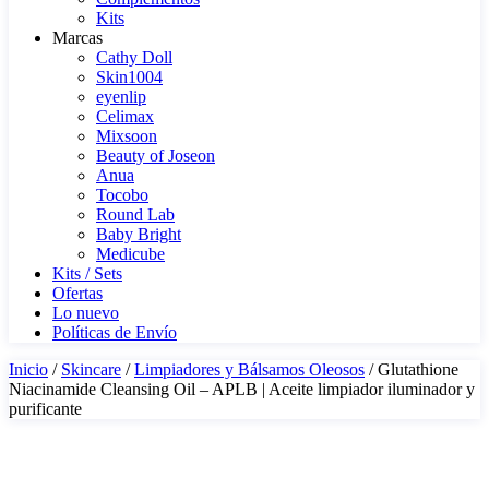
Kits
Marcas
Cathy Doll
Skin1004
eyenlip
Celimax
Mixsoon
Beauty of Joseon
Anua
Tocobo
Round Lab
Baby Bright
Medicube
Kits / Sets
Ofertas
Lo nuevo
Políticas de Envío
Inicio
/
Skincare
/
Limpiadores y Bálsamos Oleosos
/ Glutathione
Niacinamide Cleansing Oil – APLB | Aceite limpiador iluminador y
purificante