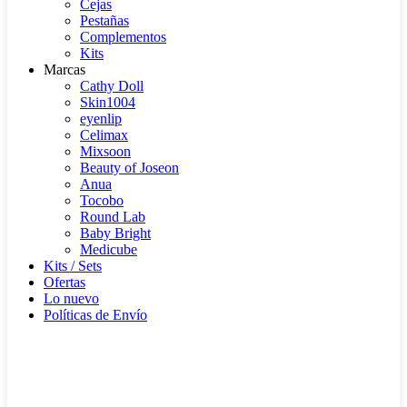
Cejas
Pestañas
Complementos
Kits
Marcas
Cathy Doll
Skin1004
eyenlip
Celimax
Mixsoon
Beauty of Joseon
Anua
Tocobo
Round Lab
Baby Bright
Medicube
Kits / Sets
Ofertas
Lo nuevo
Políticas de Envío