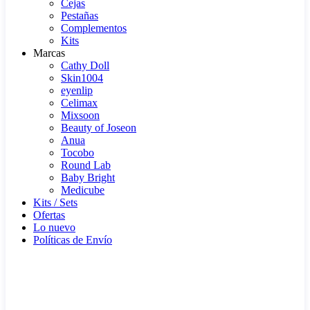
Cejas
Pestañas
Complementos
Kits
Marcas
Cathy Doll
Skin1004
eyenlip
Celimax
Mixsoon
Beauty of Joseon
Anua
Tocobo
Round Lab
Baby Bright
Medicube
Kits / Sets
Ofertas
Lo nuevo
Políticas de Envío