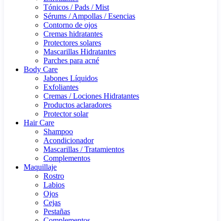
Tónicos / Pads / Mist
Sérums / Ampollas / Esencias
Contorno de ojos
Cremas hidratantes
Protectores solares
Mascarillas Hidratantes
Parches para acné
Body Care
Jabones Líquidos
Exfoliantes
Cremas / Lociones Hidratantes
Productos aclaradores
Protector solar
Hair Care
Shampoo
Acondicionador
Mascarillas / Tratamientos
Complementos
Maquillaje
Rostro
Labios
Ojos
Cejas
Pestañas
Complementos