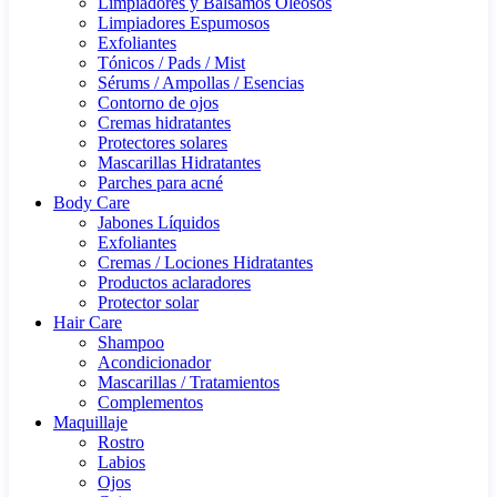
Limpiadores y Bálsamos Oleosos
Limpiadores Espumosos
Exfoliantes
Tónicos / Pads / Mist
Sérums / Ampollas / Esencias
Contorno de ojos
Cremas hidratantes
Protectores solares
Mascarillas Hidratantes
Parches para acné
Body Care
Jabones Líquidos
Exfoliantes
Cremas / Lociones Hidratantes
Productos aclaradores
Protector solar
Hair Care
Shampoo
Acondicionador
Mascarillas / Tratamientos
Complementos
Maquillaje
Rostro
Labios
Ojos