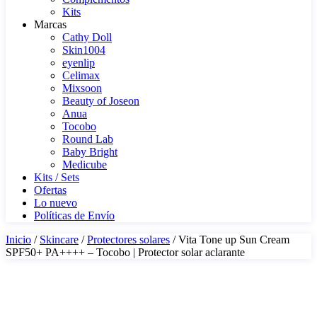
Kits
Marcas
Cathy Doll
Skin1004
eyenlip
Celimax
Mixsoon
Beauty of Joseon
Anua
Tocobo
Round Lab
Baby Bright
Medicube
Kits / Sets
Ofertas
Lo nuevo
Políticas de Envío
Inicio
/
Skincare
/
Protectores solares
/ Vita Tone up Sun Cream
SPF50+ PA++++ – Tocobo | Protector solar aclarante