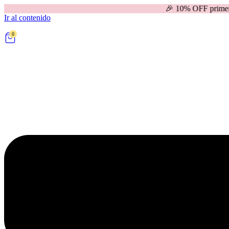
🎉 10% OFF primera compra |
Ir al contenido
0