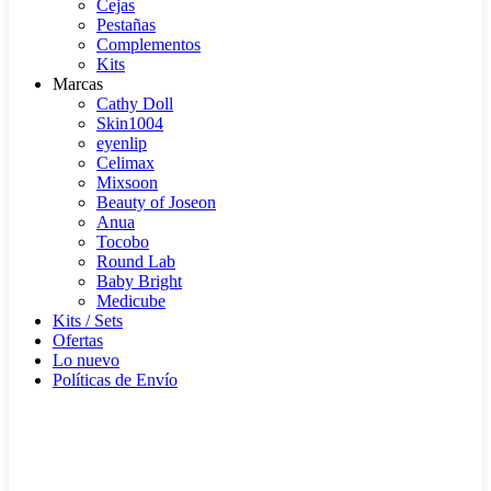
Cejas
Pestañas
Complementos
Kits
Marcas
Cathy Doll
Skin1004
eyenlip
Celimax
Mixsoon
Beauty of Joseon
Anua
Tocobo
Round Lab
Baby Bright
Medicube
Kits / Sets
Ofertas
Lo nuevo
Políticas de Envío