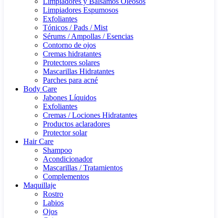
Limpiadores y Bálsamos Oleosos
Limpiadores Espumosos
Exfoliantes
Tónicos / Pads / Mist
Sérums / Ampollas / Esencias
Contorno de ojos
Cremas hidratantes
Protectores solares
Mascarillas Hidratantes
Parches para acné
Body Care
Jabones Líquidos
Exfoliantes
Cremas / Lociones Hidratantes
Productos aclaradores
Protector solar
Hair Care
Shampoo
Acondicionador
Mascarillas / Tratamientos
Complementos
Maquillaje
Rostro
Labios
Ojos