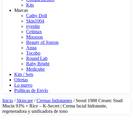
Kits
Marcas
Cathy Doll
Skin1004
eyenlip
Celimax
Mixsoon
Beauty of Joseon
Anua
Tocobo
Round Lab
Baby Bright
Medicube
Kits / Sets
Ofertas
Lo nuevo
Políticas de Envío
Inicio
/
Skincare
/
Cremas hidratantes
/ Seoul 1988 Cream: Snail
Mucin 93% + Rice – K-Secret | Crema facial hidratante,
regeneradora y unificadora de tono