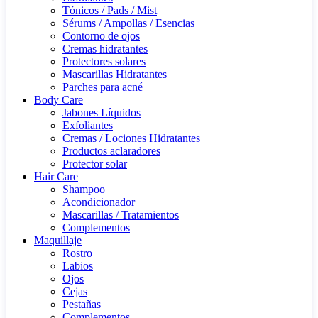
Tónicos / Pads / Mist
Sérums / Ampollas / Esencias
Contorno de ojos
Cremas hidratantes
Protectores solares
Mascarillas Hidratantes
Parches para acné
Body Care
Jabones Líquidos
Exfoliantes
Cremas / Lociones Hidratantes
Productos aclaradores
Protector solar
Hair Care
Shampoo
Acondicionador
Mascarillas / Tratamientos
Complementos
Maquillaje
Rostro
Labios
Ojos
Cejas
Pestañas
Complementos