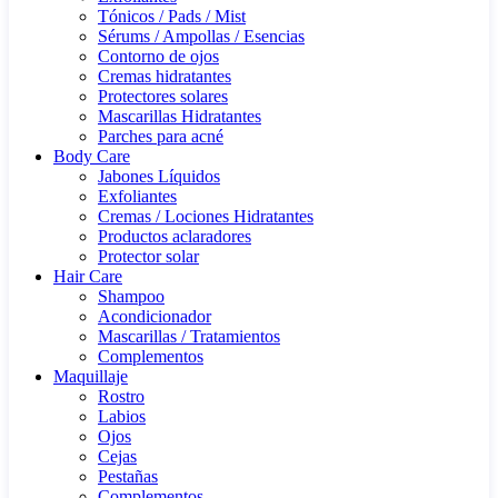
Tónicos / Pads / Mist
Sérums / Ampollas / Esencias
Contorno de ojos
Cremas hidratantes
Protectores solares
Mascarillas Hidratantes
Parches para acné
Body Care
Jabones Líquidos
Exfoliantes
Cremas / Lociones Hidratantes
Productos aclaradores
Protector solar
Hair Care
Shampoo
Acondicionador
Mascarillas / Tratamientos
Complementos
Maquillaje
Rostro
Labios
Ojos
Cejas
Pestañas
Complementos