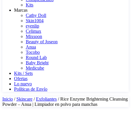
Kits
Marcas
Cathy Doll
Skin1004
eyenlip
Celimax
Mixsoon
Beauty of Joseon
Anua
Tocobo
Round Lab
Baby Bright
Medicube
Kits / Sets
Ofertas
Lo nuevo
Políticas de Envío
Inicio
/
Skincare
/
Exfoliantes
/ Rice Enzyme Brightening Cleansing
Powder – Anua | Limpiador en polvo para manchas