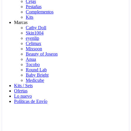
Cejas
Pestañas
Complementos
Kits
Marcas
Cathy Doll
Skin1004
eyenlip
Celimax
Mixsoon
Beauty of Joseon
Anua
Tocobo
Round Lab
Baby Bright
Medicube
Kits / Sets
Ofertas
Lo nuevo
Políticas de Envío