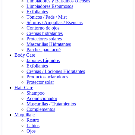
Limpiadores y Bálsamos Oleosos
Limpiadores Espumosos
Exfoliantes
Tónicos / Pads / Mist
Sérums / Ampollas / Esencias
Contorno de ojos
Cremas hidratantes
Protectores solares
Mascarillas Hidratantes
Parches para acné
Body Care
Jabones Líquidos
Exfoliantes
Cremas / Lociones Hidratantes
Productos aclaradores
Protector solar
Hair Care
Shampoo
Acondicionador
Mascarillas / Tratamientos
Complementos
Maquillaje
Rostro
Labios
Ojos