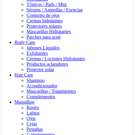
Tónicos / Pads / Mist
Sérums / Ampollas / Esencias
Contorno de ojos
Cremas hidratantes
Protectores solares
Mascarillas Hidratantes
Parches para acné
Body Care
Jabones Líquidos
Exfoliantes
Cremas / Lociones Hidratantes
Productos aclaradores
Protector solar
Hair Care
Shampoo
Acondicionador
Mascarillas / Tratamientos
Complementos
Maquillaje
Rostro
Labios
Ojos
Cejas
Pestañas
Complementos