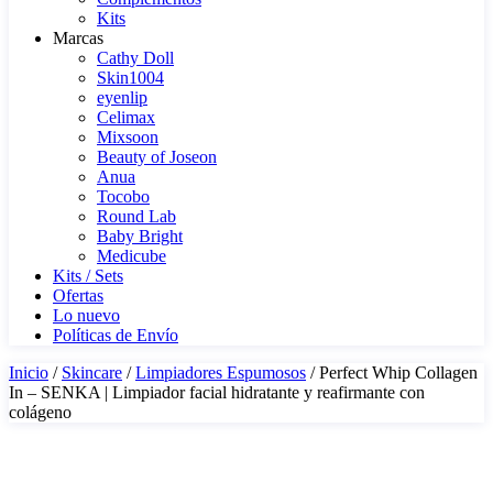
Kits
Marcas
Cathy Doll
Skin1004
eyenlip
Celimax
Mixsoon
Beauty of Joseon
Anua
Tocobo
Round Lab
Baby Bright
Medicube
Kits / Sets
Ofertas
Lo nuevo
Políticas de Envío
Inicio
/
Skincare
/
Limpiadores Espumosos
/ Perfect Whip Collagen
In – SENKA | Limpiador facial hidratante y reafirmante con
colágeno