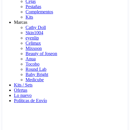
Cejas
Pestañas
Complementos
Kits
Marcas
Cathy Doll
Skin1004
eyenlip
Celimax
Mixsoon
Beauty of Joseon
Anua
Tocobo
Round Lab
Baby Bright
Medicube
Kits / Sets
Ofertas
Lo nuevo
Políticas de Envío