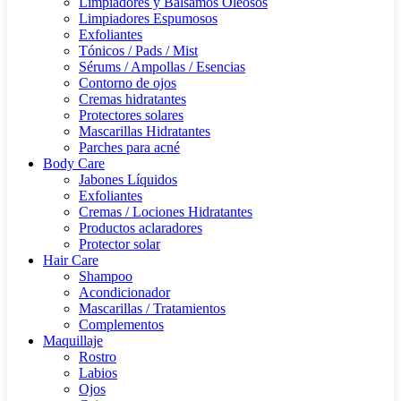
Limpiadores y Bálsamos Oleosos
Limpiadores Espumosos
Exfoliantes
Tónicos / Pads / Mist
Sérums / Ampollas / Esencias
Contorno de ojos
Cremas hidratantes
Protectores solares
Mascarillas Hidratantes
Parches para acné
Body Care
Jabones Líquidos
Exfoliantes
Cremas / Lociones Hidratantes
Productos aclaradores
Protector solar
Hair Care
Shampoo
Acondicionador
Mascarillas / Tratamientos
Complementos
Maquillaje
Rostro
Labios
Ojos