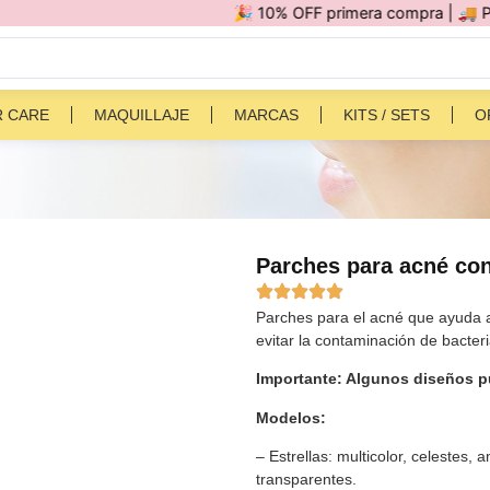
🎉 10% OFF primera compra | 🚚 Por compra
R CARE
MAQUILLAJE
MARCAS
KITS / SETS
O
Parches para acné con
Parches para el acné que ayuda a 
evitar la contaminación de bacter
Importante: Algunos diseños pu
Modelos:
– Estrellas: multicolor, celestes, a
transparentes.