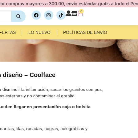
s mayores a 300.00, envío estándar gratis a todo el Perú 🇵🇪
0
FERTAS
LO NUEVO
POLÍTICAS DE ENVÍO
 diseño – Coolface
disminuir la inflamación, secar los granitos con pus,
ias externas y no contaminar el granito.
eden llegar en presentación caja o bolsita
marillas, lilas, rosadas, negras, holográficas y