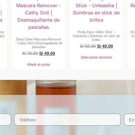
ner
Pretty Easy Glitter Stick –
Dú
ojos
Unleashia | Sombras en stick de
Cr
Deep Clean Mascara Remover
brillos
– Cathy Doll | Desmaquillante de
S/
50.00
S/
40.00
pestañas
S/
70.00
S/
49.00
Seleccionar opciones
Añadir al carrito