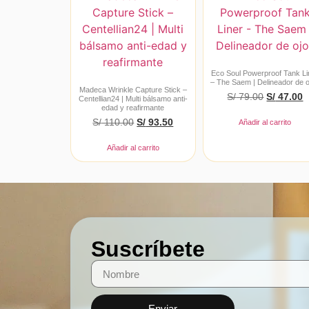
Eco Soul Powerproof Tank Li
– The Saem | Delineador de 
Madeca Wrinkle Capture Stick –
S/
79.00
S/
47.00
Centellian24 | Multi bálsamo anti-
edad y reafirmante
S/
110.00
S/
93.50
Añadir al carrito
Añadir al carrito
Suscríbete
Enviar