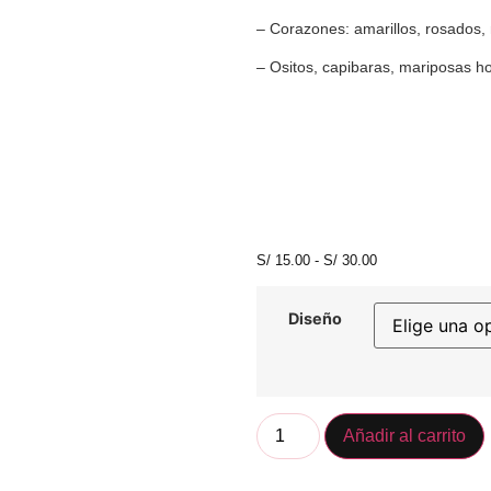
– Corazones: amarillos, rosados, n
– Ositos, capibaras, mariposas hol
S/
15.00
-
S/
30.00
Diseño
Añadir al carrito