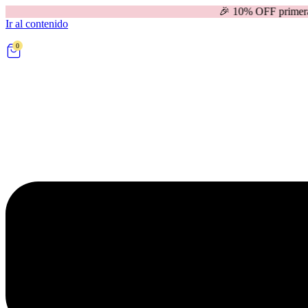
🎉 10% OFF primera compra | 
Ir al contenido
0