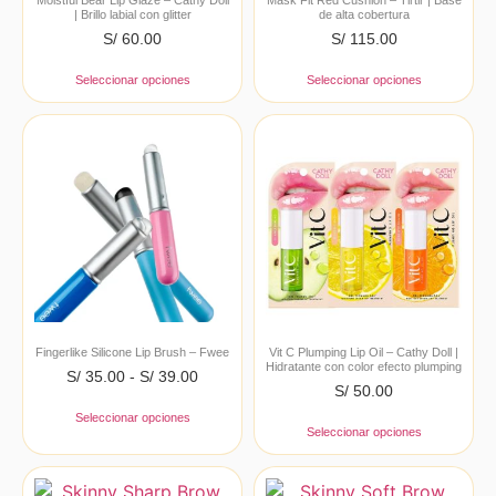
Moistful Bear Lip Glaze – Cathy Doll
Mask Fit Red Cushion – Tirtir | Base
| Brillo labial con glitter
de alta cobertura
S/
60.00
S/
115.00
Seleccionar opciones
Seleccionar opciones
Fingerlike Silicone Lip Brush – Fwee
Vit C Plumping Lip Oil – Cathy Doll |
Hidratante con color efecto plumping
S/
35.00
-
S/
39.00
S/
50.00
Seleccionar opciones
Seleccionar opciones