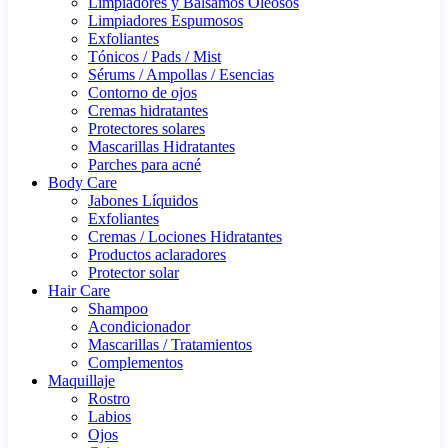
Limpiadores y Bálsamos Oleosos
Limpiadores Espumosos
Exfoliantes
Tónicos / Pads / Mist
Sérums / Ampollas / Esencias
Contorno de ojos
Cremas hidratantes
Protectores solares
Mascarillas Hidratantes
Parches para acné
Body Care
Jabones Líquidos
Exfoliantes
Cremas / Lociones Hidratantes
Productos aclaradores
Protector solar
Hair Care
Shampoo
Acondicionador
Mascarillas / Tratamientos
Complementos
Maquillaje
Rostro
Labios
Ojos