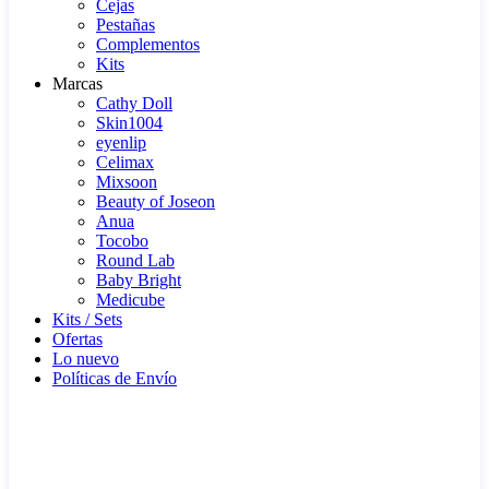
Cejas
Pestañas
Complementos
Kits
Marcas
Cathy Doll
Skin1004
eyenlip
Celimax
Mixsoon
Beauty of Joseon
Anua
Tocobo
Round Lab
Baby Bright
Medicube
Kits / Sets
Ofertas
Lo nuevo
Políticas de Envío