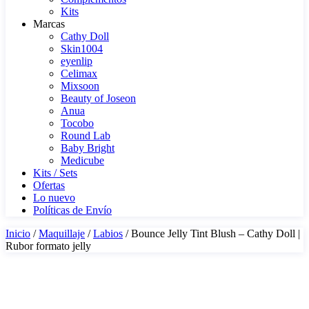
Kits
Marcas
Cathy Doll
Skin1004
eyenlip
Celimax
Mixsoon
Beauty of Joseon
Anua
Tocobo
Round Lab
Baby Bright
Medicube
Kits / Sets
Ofertas
Lo nuevo
Políticas de Envío
Inicio
/
Maquillaje
/
Labios
/ Bounce Jelly Tint Blush – Cathy Doll |
Rubor formato jelly