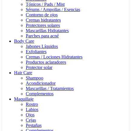
Tónicos / Pads / Mist
Sérums / Ampollas / Esencias
Contorno de ojos
Cremas hidratantes
Protectores solares
Mascarillas Hidratantes
Parches para acné
Body Care
Jabones Líquidos
Exfoliantes
Cremas / Lociones Hidratantes
Productos aclaradores
Protector solar
Hair Care
Shampoo
Acondicionador
Mascarillas / Tratamientos
Complementos
Maquillaje
Rostro
Labios
Ojos
Cejas
Pestañas
Complementos