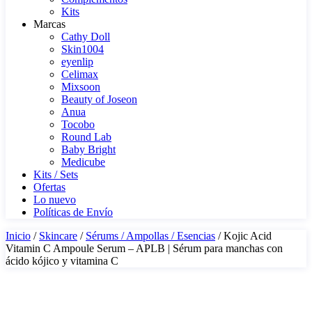
Kits
Marcas
Cathy Doll
Skin1004
eyenlip
Celimax
Mixsoon
Beauty of Joseon
Anua
Tocobo
Round Lab
Baby Bright
Medicube
Kits / Sets
Ofertas
Lo nuevo
Políticas de Envío
Inicio
/
Skincare
/
Sérums / Ampollas / Esencias
/ Kojic Acid
Vitamin C Ampoule Serum – APLB | Sérum para manchas con
ácido kójico y vitamina C