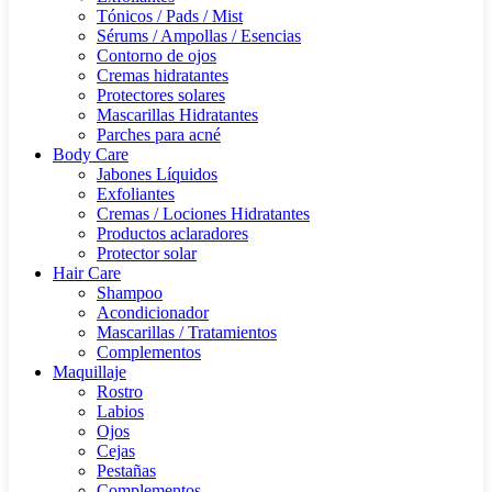
Tónicos / Pads / Mist
Sérums / Ampollas / Esencias
Contorno de ojos
Cremas hidratantes
Protectores solares
Mascarillas Hidratantes
Parches para acné
Body Care
Jabones Líquidos
Exfoliantes
Cremas / Lociones Hidratantes
Productos aclaradores
Protector solar
Hair Care
Shampoo
Acondicionador
Mascarillas / Tratamientos
Complementos
Maquillaje
Rostro
Labios
Ojos
Cejas
Pestañas
Complementos