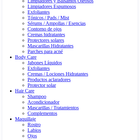
Limpiadores y Bálsamos Oleosos
Limpiadores Espumosos
Exfoliantes
Tónicos / Pads / Mist
Sérums / Ampollas / Esencias
Contorno de ojos
Cremas hidratantes
Protectores solares
Mascarillas Hidratantes
Parches para acné
Body Care
Jabones Líquidos
Exfoliantes
Cremas / Lociones Hidratantes
Productos aclaradores
Protector solar
Hair Care
Shampoo
Acondicionador
Mascarillas / Tratamientos
Complementos
Maquillaje
Rostro
Labios
Ojos