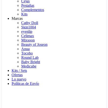
Cejas
Pestañas
Complementos
Kits
Marcas
Cathy Doll
Skin1004
eyenlip
Celimax
Mixsoon
Beauty of Joseon
Anua
Tocobo
Round Lab
Baby Bright
Medicube
Kits / Sets
Ofertas
Lo nuevo
Políticas de Envío