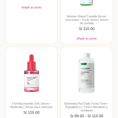
Añadir al carrito
Wonder Releaf Centella Serum
Unscented – Purito Seoul | Serum
de centella
S/
110.00
Añadir al carrito
TXA Niacinamide 15% Serum –
Swimming Pool Daily Facial Toner –
Medicube | Serum para manchas
Eqqualberry | Tónico hidratante y
exfoliante
S/
125.00
S/
89.00
-
S/
110.00