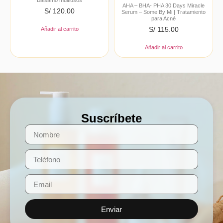
Bálsamo multiusos
AHA – BHA- PHA 30 Days Miracle
S/
120.00
Serum – Some By Mi | Tratamiento
para Acné
S/
115.00
Añadir al carrito
Añadir al carrito
Suscríbete
Enviar