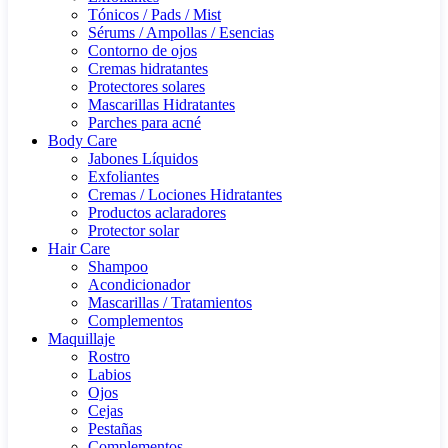
Tónicos / Pads / Mist
Sérums / Ampollas / Esencias
Contorno de ojos
Cremas hidratantes
Protectores solares
Mascarillas Hidratantes
Parches para acné
Body Care
Jabones Líquidos
Exfoliantes
Cremas / Lociones Hidratantes
Productos aclaradores
Protector solar
Hair Care
Shampoo
Acondicionador
Mascarillas / Tratamientos
Complementos
Maquillaje
Rostro
Labios
Ojos
Cejas
Pestañas
Complementos