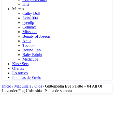
Kits
Marcas
Cathy Doll
Skin1004
eyenlip
Celimax
Mixsoon
Beauty of Joseon
Anua
Tocobo
Round Lab
Baby Bright
Medicube
Kits / Sets
Ofertas
Lo nuevo
Políticas de Envío
Inicio
/
Maquillaje
/
Ojos
/ Glitterpedia Eye Palette – 04 All Of
Lavender Fog Unleashia | Paleta de sombras