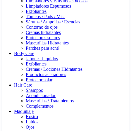
Limpiadores y Bálsamos Oleosos
Limpiadores Espumosos
Exfoliantes
Tónicos / Pads / Mist
Sérums / Ampollas / Esencias
Contorno de ojos
Cremas hidratantes
Protectores solares
Mascarillas Hidratantes
Parches para acné
Body Care
Jabones Líquidos
Exfoliantes
Cremas / Lociones Hidratantes
Productos aclaradores
Protector solar
Hair Care
Shampoo
Acondicionador
Mascarillas / Tratamientos
Complementos
Maquillaje
Rostro
Labios
Ojos