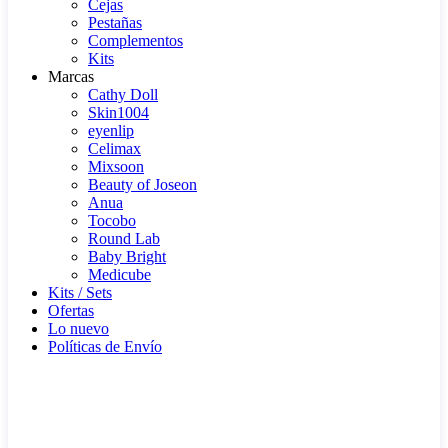
Cejas
Pestañas
Complementos
Kits
Marcas
Cathy Doll
Skin1004
eyenlip
Celimax
Mixsoon
Beauty of Joseon
Anua
Tocobo
Round Lab
Baby Bright
Medicube
Kits / Sets
Ofertas
Lo nuevo
Políticas de Envío