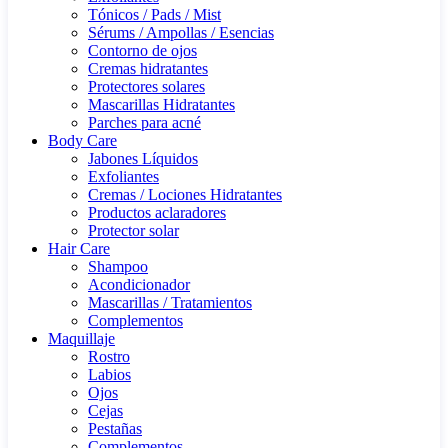
Tónicos / Pads / Mist
Sérums / Ampollas / Esencias
Contorno de ojos
Cremas hidratantes
Protectores solares
Mascarillas Hidratantes
Parches para acné
Body Care
Jabones Líquidos
Exfoliantes
Cremas / Lociones Hidratantes
Productos aclaradores
Protector solar
Hair Care
Shampoo
Acondicionador
Mascarillas / Tratamientos
Complementos
Maquillaje
Rostro
Labios
Ojos
Cejas
Pestañas
Complementos