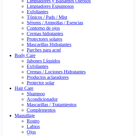
Limpiadores y Bálsamos Oleosos
Limpiadores Espumosos
Exfoliantes
Tónicos / Pads / Mist
Sérums / Ampollas / Esencias
Contorno de ojos
Cremas hidratantes
Protectores solares
Mascarillas Hidratantes
Parches para acné
Body Care
Jabones Líquidos
Exfoliantes
Cremas / Lociones Hidratantes
Productos aclaradores
Protector solar
Hair Care
Shampoo
Acondicionador
Mascarillas / Tratamientos
Complementos
Maquillaje
Rostro
Labios
Ojos