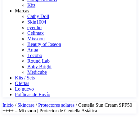
Kits
Marcas
Cathy Doll
Skin1004
eyenlip
Celimax
Mixsoon
Beauty of Joseon
Anua
Tocobo
Round Lab
Baby Bright
Medicube
Kits / Sets
Ofertas
Lo nuevo
Políticas de Envío
Inicio
/
Skincare
/
Protectores solares
/ Centella Sun Cream SPF50
++++ – Mixsoon | Protector de Centella Asiática