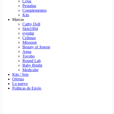
Cejas
Pestañas
Complementos
Kits
Marcas
Cathy Doll
Skin1004
eyenlip
Celimax
Mixsoon
Beauty of Joseon
Anua
Tocobo
Round Lab
Baby Bright
Medicube
Kits / Sets
Ofertas
Lo nuevo
Políticas de Envío