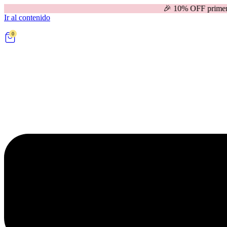
🎉 10% OFF primera compra | 
Ir al contenido
0