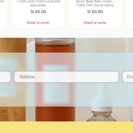
nte
– Cathy Doll | Tónico aclarante
Serum Body Bath Cream –
para axilas
Cathy Doll | Gel de ducha
S/
65.00
S/
60.00
Añadir al carrito
Añadir al carrito