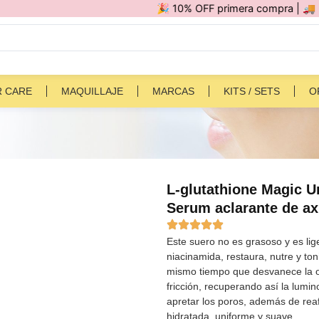
🎉 10% OFF primera compra | 🚚 Por compr
R CARE
MAQUILLAJE
MARCAS
KITS / SETS
O
L-glutathione Magic U
Serum aclarante de ax
Este suero no es grasoso y es lig
niacinamida, restaura, nutre y toni
mismo tiempo que desvanece la o
fricción, recuperando así la lumin
apretar los poros, además de reaf
hidratada, uniforme y suave.