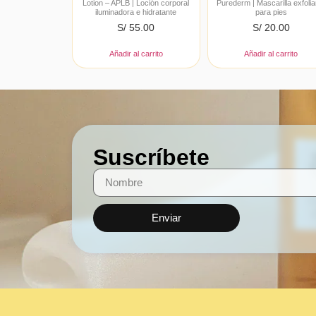
Lotion – APLB | Loción corporal
Purederm | Mascarilla exfolia
iluminadora e hidratante
para pies
S/
55.00
S/
20.00
Añadir al carrito
Añadir al carrito
Suscríbete
Enviar