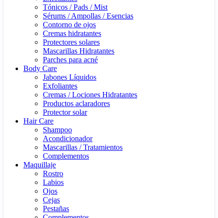
Tónicos / Pads / Mist
Sérums / Ampollas / Esencias
Contorno de ojos
Cremas hidratantes
Protectores solares
Mascarillas Hidratantes
Parches para acné
Body Care
Jabones Líquidos
Exfoliantes
Cremas / Lociones Hidratantes
Productos aclaradores
Protector solar
Hair Care
Shampoo
Acondicionador
Mascarillas / Tratamientos
Complementos
Maquillaje
Rostro
Labios
Ojos
Cejas
Pestañas
Complementos