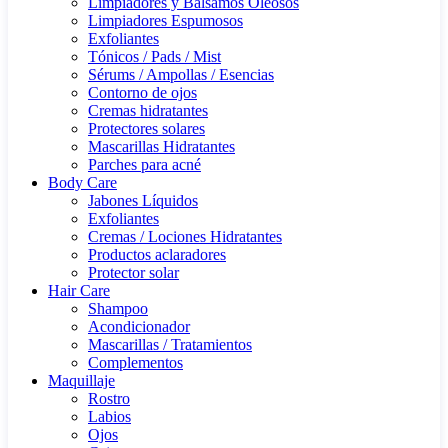
Limpiadores y Bálsamos Oleosos
Limpiadores Espumosos
Exfoliantes
Tónicos / Pads / Mist
Sérums / Ampollas / Esencias
Contorno de ojos
Cremas hidratantes
Protectores solares
Mascarillas Hidratantes
Parches para acné
Body Care
Jabones Líquidos
Exfoliantes
Cremas / Lociones Hidratantes
Productos aclaradores
Protector solar
Hair Care
Shampoo
Acondicionador
Mascarillas / Tratamientos
Complementos
Maquillaje
Rostro
Labios
Ojos