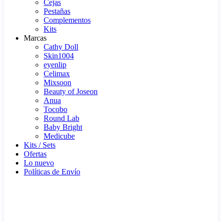
Cejas
Pestañas
Complementos
Kits
Marcas
Cathy Doll
Skin1004
eyenlip
Celimax
Mixsoon
Beauty of Joseon
Anua
Tocobo
Round Lab
Baby Bright
Medicube
Kits / Sets
Ofertas
Lo nuevo
Políticas de Envío