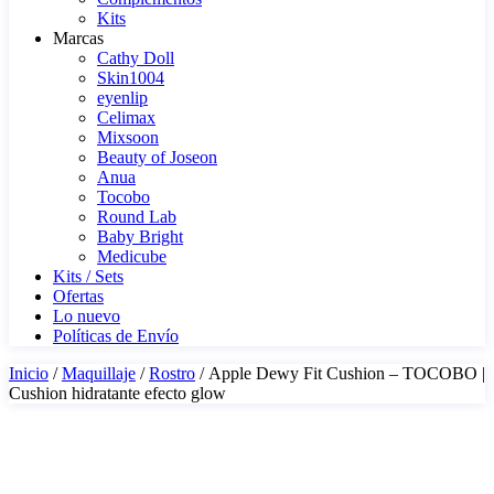
Kits
Marcas
Cathy Doll
Skin1004
eyenlip
Celimax
Mixsoon
Beauty of Joseon
Anua
Tocobo
Round Lab
Baby Bright
Medicube
Kits / Sets
Ofertas
Lo nuevo
Políticas de Envío
Inicio
/
Maquillaje
/
Rostro
/ Apple Dewy Fit Cushion – TOCOBO |
Cushion hidratante efecto glow