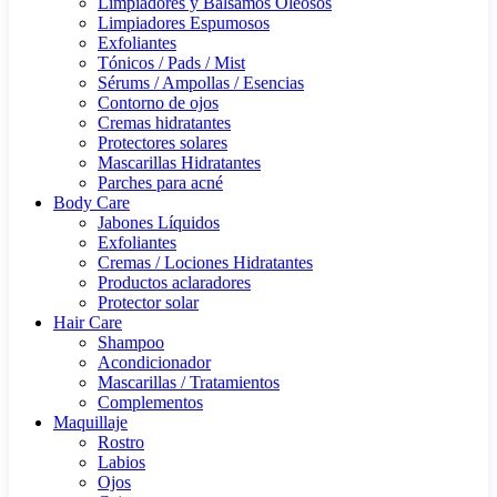
Limpiadores y Bálsamos Oleosos
Limpiadores Espumosos
Exfoliantes
Tónicos / Pads / Mist
Sérums / Ampollas / Esencias
Contorno de ojos
Cremas hidratantes
Protectores solares
Mascarillas Hidratantes
Parches para acné
Body Care
Jabones Líquidos
Exfoliantes
Cremas / Lociones Hidratantes
Productos aclaradores
Protector solar
Hair Care
Shampoo
Acondicionador
Mascarillas / Tratamientos
Complementos
Maquillaje
Rostro
Labios
Ojos