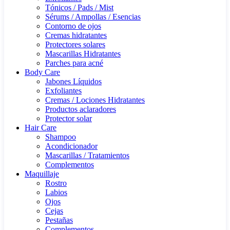
Tónicos / Pads / Mist
Sérums / Ampollas / Esencias
Contorno de ojos
Cremas hidratantes
Protectores solares
Mascarillas Hidratantes
Parches para acné
Body Care
Jabones Líquidos
Exfoliantes
Cremas / Lociones Hidratantes
Productos aclaradores
Protector solar
Hair Care
Shampoo
Acondicionador
Mascarillas / Tratamientos
Complementos
Maquillaje
Rostro
Labios
Ojos
Cejas
Pestañas
Complementos