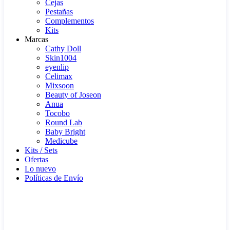
Cejas
Pestañas
Complementos
Kits
Marcas
Cathy Doll
Skin1004
eyenlip
Celimax
Mixsoon
Beauty of Joseon
Anua
Tocobo
Round Lab
Baby Bright
Medicube
Kits / Sets
Ofertas
Lo nuevo
Políticas de Envío