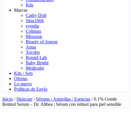
Kits
Marcas
Cathy Doll
Skin1004
eyenlip
Celimax
Mixsoon
Beauty of Joseon
Anua
Tocobo
Round Lab
Baby Bright
Medicube
Kits / Sets
Ofertas
Lo nuevo
Políticas de Envío
Inicio
/
Skincare
/
Sérums / Ampollas / Esencias
/ 0.1% Gentle
Retinol Serum – Dr. Althea | Sérum con retinol para piel sensible