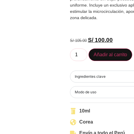
uniforme. Incluye un exclusivo ap
estimular la microcirculación, ap
zona delicada.
S/
100.00
S/
105.00
Añadir al carrito
Ingredientes clave
Modo de uso
10ml
Corea
Envío a todo el Perú