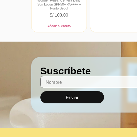
Wonder Releaf Centella Daily
Sun Lotion SPF50+ PA++++ –
Purito Seoul
S/
100.00
Añadir al carrito
Suscríbete
Enviar