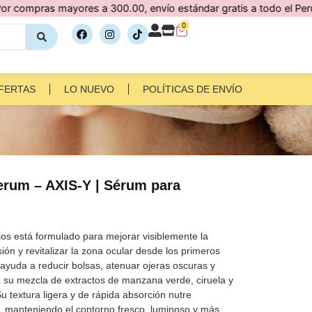
s mayores a 300.00, envío estándar gratis a todo el Perú 🇵🇪
0
FERTAS
LO NUEVO
POLÍTICAS DE ENVÍO
erum – AXIS-Y | Sérum para
jos está formulado para mejorar visiblemente la
ión y revitalizar la zona ocular desde los primeros
 ayuda a reducir bolsas, atenuar ojeras oscuras y
 a su mezcla de extractos de manzana verde, ciruela y
u textura ligera y de rápida absorción nutre
, manteniendo el contorno fresco, luminoso y más