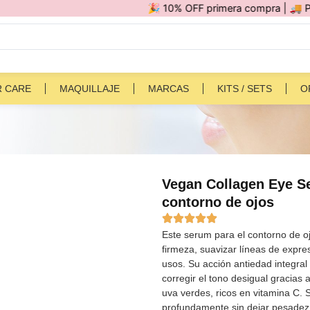
🎉 10% OFF primera compra | 🚚 Por compra
R CARE
MAQUILLAJE
MARCAS
KITS / SETS
O
Vegan Collagen Eye S
contorno de ojos
Este serum para el contorno de o
firmeza, suavizar líneas de expres
usos. Su acción antiedad integral
corregir el tono desigual gracias
uva verdes, ricos en vitamina C. S
profundamente sin dejar pesadez