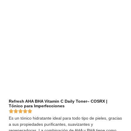
Refresh AHA BHA Vitamin C Daily Toner– COSRX |
Tónico para Imperfecciones
Es un tónico hidratante ideal para todo tipo de pieles, gracias
a sus propiedades purificantes, suavizantes y
regeneradoras. La combinación de AHA y BHA tiene como