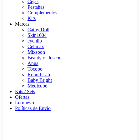
Cejas
Pestañas
Complementos
Kits
Marcas
Cathy Doll
Skin1004
eyenlip
Celimax
Mixsoon
Beauty of Joseon
Anua
Tocobo
Round Lab
Baby Bright
Medicube
Kits / Sets
Ofertas
Lo nuevo
Políticas de Envío