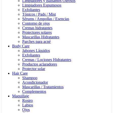
Limpiadores y Bálsamos Oleosos
Limpiadores Espumosos
Exfoliantes
Tónicos / Pads / Mist
Sérums / Ampollas / Esencias
Contorno de ojos
Cremas hidratantes
Protectores solares
Mascarillas Hidratantes
Parches para acné
Body Care
Jabones Líquidos
Exfoliantes
Cremas / Lociones Hidratantes
Productos aclaradores
Protector solar
Hair Care
Shampoo
Acondicionador
Mascarillas / Tratamientos
Complementos
Maquillaje
Rostro
Labios
Ojos