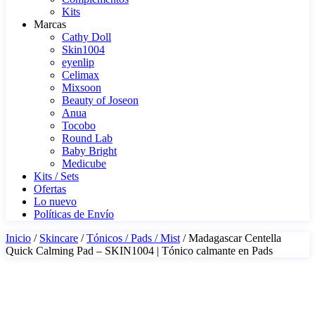
Kits
Marcas
Cathy Doll
Skin1004
eyenlip
Celimax
Mixsoon
Beauty of Joseon
Anua
Tocobo
Round Lab
Baby Bright
Medicube
Kits / Sets
Ofertas
Lo nuevo
Políticas de Envío
Inicio
/
Skincare
/
Tónicos / Pads / Mist
/ Madagascar Centella
Quick Calming Pad – SKIN1004 | Tónico calmante en Pads