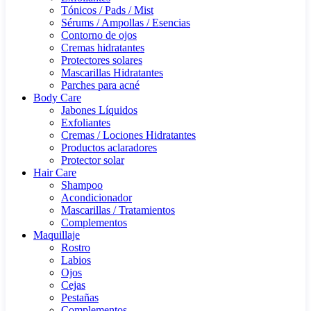
Tónicos / Pads / Mist
Sérums / Ampollas / Esencias
Contorno de ojos
Cremas hidratantes
Protectores solares
Mascarillas Hidratantes
Parches para acné
Body Care
Jabones Líquidos
Exfoliantes
Cremas / Lociones Hidratantes
Productos aclaradores
Protector solar
Hair Care
Shampoo
Acondicionador
Mascarillas / Tratamientos
Complementos
Maquillaje
Rostro
Labios
Ojos
Cejas
Pestañas
Complementos