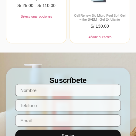
S/
25.00
-
S/
110.00
Cell Renew Bio Micro Peel Soft Gel
Seleccionar opciones
– the SAEM | Gel Exfoliante
S/
130.00
Añadir al carrito
Suscríbete
Enviar