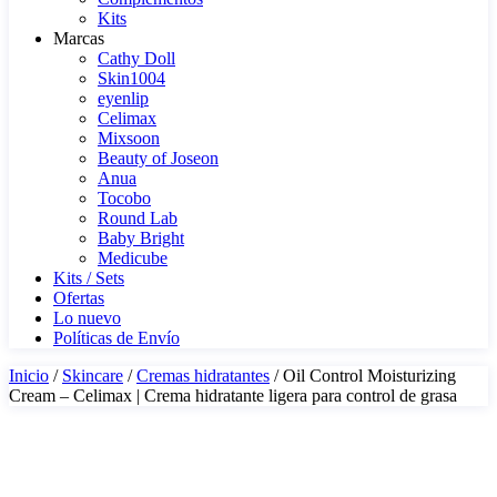
Kits
Marcas
Cathy Doll
Skin1004
eyenlip
Celimax
Mixsoon
Beauty of Joseon
Anua
Tocobo
Round Lab
Baby Bright
Medicube
Kits / Sets
Ofertas
Lo nuevo
Políticas de Envío
Inicio
/
Skincare
/
Cremas hidratantes
/ Oil Control Moisturizing
Cream – Celimax | Crema hidratante ligera para control de grasa