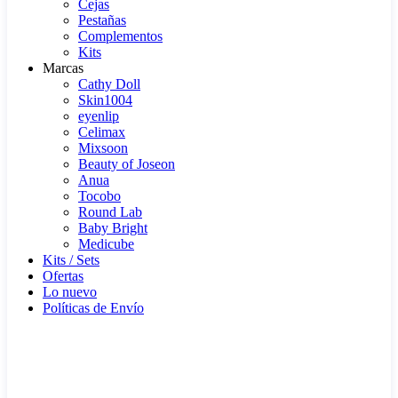
Cejas
Pestañas
Complementos
Kits
Marcas
Cathy Doll
Skin1004
eyenlip
Celimax
Mixsoon
Beauty of Joseon
Anua
Tocobo
Round Lab
Baby Bright
Medicube
Kits / Sets
Ofertas
Lo nuevo
Políticas de Envío