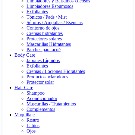
Limpiadores y Bálsamos Oleosos
Limpiadores Espumosos
Exfoliantes
Tónicos / Pads / Mist
Sérums / Ampollas / Esencias
Contorno de ojos
Cremas hidratantes
Protectores solares
Mascarillas Hidratantes
Parches para acné
Body Care
Jabones Líquidos
Exfoliantes
Cremas / Lociones Hidratantes
Productos aclaradores
Protector solar
Hair Care
Shampoo
Acondicionador
Mascarillas / Tratamientos
Complementos
Maquillaje
Rostro
Labios
Ojos