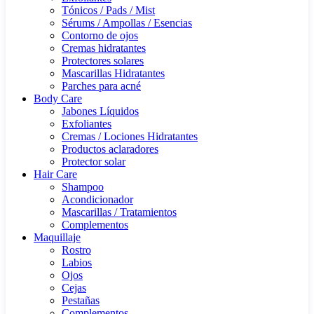
Tónicos / Pads / Mist
Sérums / Ampollas / Esencias
Contorno de ojos
Cremas hidratantes
Protectores solares
Mascarillas Hidratantes
Parches para acné
Body Care
Jabones Líquidos
Exfoliantes
Cremas / Lociones Hidratantes
Productos aclaradores
Protector solar
Hair Care
Shampoo
Acondicionador
Mascarillas / Tratamientos
Complementos
Maquillaje
Rostro
Labios
Ojos
Cejas
Pestañas
Complementos