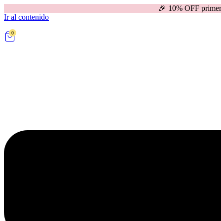
🎉 10% OFF primera compra | 
Ir al contenido
0