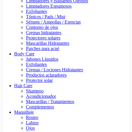
Limpiadores y Bálsamos Oleosos
Limpiadores Espumosos
Exfoliantes
Tónicos / Pads / Mist
Sérums / Ampollas / Esencias
Contorno de ojos
Cremas hidratantes
Protectores solares
Mascarillas Hidratantes
Parches para acné
Body Care
Jabones Líquidos
Exfoliantes
Cremas / Lociones Hidratantes
Productos aclaradores
Protector solar
Hair Care
Shampoo
Acondicionador
Mascarillas / Tratamientos
Complementos
Maquillaje
Rostro
Labios
Ojos