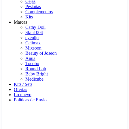
Cejas
Pestañas
Complementos
Kits
Marcas
Cathy Doll
Skin1004
eyenlip
Celimax
Mixsoon
Beauty of Joseon
Anua
Tocobo
Round Lab
Baby Bright
Medicube
Kits / Sets
Ofertas
Lo nuevo
Políticas de Envío