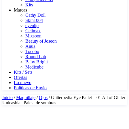
Kits
Marcas
Cathy Doll
Skin1004
eyenlip
Celimax
Mixsoon
Beauty of Joseon
Anua
Tocobo
Round Lab
Baby Bright
Medicube
Kits / Sets
Ofertas
Lo nuevo
Políticas de Envío
Inicio
/
Maquillaje
/
Ojos
/ Glitterpedia Eye Pallet – 01 All of Glitter
Unleashia | Paleta de sombras