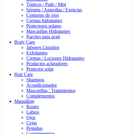
Tónicos / Pads / Mist
Sérums / Ampollas / Esencias
Contorno de ojos
Cremas hidratantes
Protectores solares
Mascarillas Hidratantes
Parches para acné
Body Care
Jabones Líquidos
Exfoliantes
Cremas / Lociones Hidratantes
Productos aclaradores
Protector solar
Hair Care
Shampoo
Acondicionador
Mascarillas / Tratamientos
Complementos
Maquillaje
Rostro
Labios
Ojos
Cejas
Pestañas
Complementos