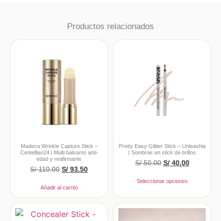
Productos relacionados
Madeca Wrinkle Capture Stick –
Pretty Easy Glitter Stick – Unleashia
Centellian24 | Multi bálsamo anti-
| Sombras en stick de brillos
edad y reafirmante
S/
50.00
S/
40.00
S/
110.00
S/
93.50
Seleccionar opciones
Añadir al carrito