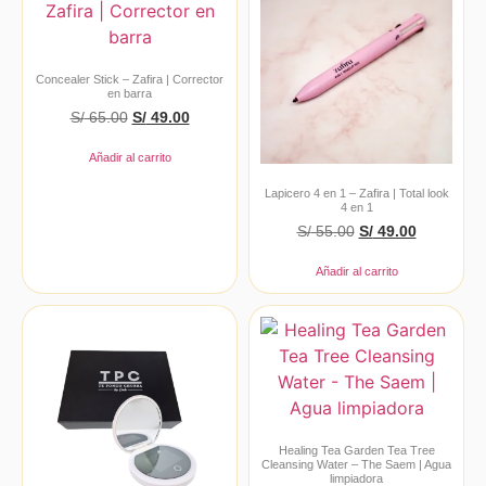
Concealer Stick – Zafira | Corrector
en barra
S/
65.00
S/
49.00
Añadir al carrito
Lapicero 4 en 1 – Zafira | Total look
4 en 1
S/
55.00
S/
49.00
Añadir al carrito
Healing Tea Garden Tea Tree
Cleansing Water – The Saem | Agua
limpiadora