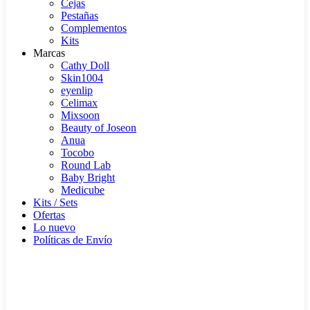
Cejas
Pestañas
Complementos
Kits
Marcas
Cathy Doll
Skin1004
eyenlip
Celimax
Mixsoon
Beauty of Joseon
Anua
Tocobo
Round Lab
Baby Bright
Medicube
Kits / Sets
Ofertas
Lo nuevo
Políticas de Envío