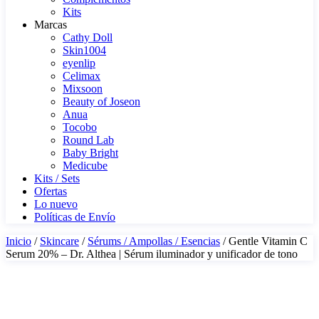
Kits
Marcas
Cathy Doll
Skin1004
eyenlip
Celimax
Mixsoon
Beauty of Joseon
Anua
Tocobo
Round Lab
Baby Bright
Medicube
Kits / Sets
Ofertas
Lo nuevo
Políticas de Envío
Inicio
/
Skincare
/
Sérums / Ampollas / Esencias
/ Gentle Vitamin C
Serum 20% – Dr. Althea | Sérum iluminador y unificador de tono