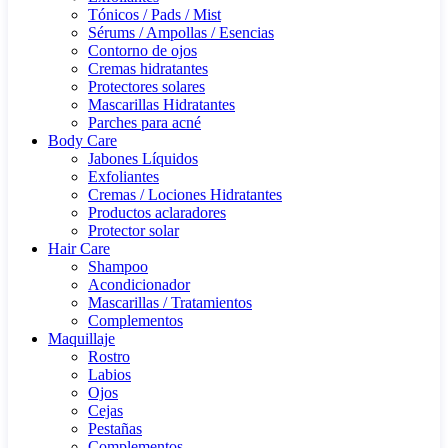
Tónicos / Pads / Mist
Sérums / Ampollas / Esencias
Contorno de ojos
Cremas hidratantes
Protectores solares
Mascarillas Hidratantes
Parches para acné
Body Care
Jabones Líquidos
Exfoliantes
Cremas / Lociones Hidratantes
Productos aclaradores
Protector solar
Hair Care
Shampoo
Acondicionador
Mascarillas / Tratamientos
Complementos
Maquillaje
Rostro
Labios
Ojos
Cejas
Pestañas
Complementos