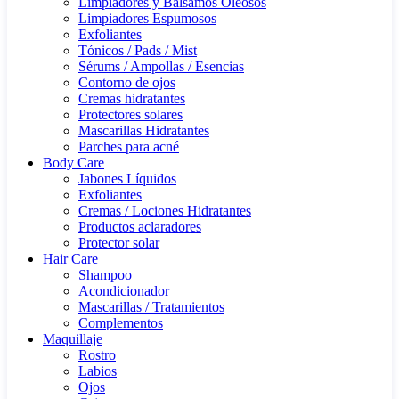
Limpiadores y Bálsamos Oleosos
Limpiadores Espumosos
Exfoliantes
Tónicos / Pads / Mist
Sérums / Ampollas / Esencias
Contorno de ojos
Cremas hidratantes
Protectores solares
Mascarillas Hidratantes
Parches para acné
Body Care
Jabones Líquidos
Exfoliantes
Cremas / Lociones Hidratantes
Productos aclaradores
Protector solar
Hair Care
Shampoo
Acondicionador
Mascarillas / Tratamientos
Complementos
Maquillaje
Rostro
Labios
Ojos