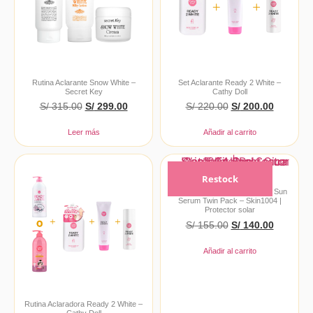
Rutina Aclarante Snow White –
Set Aclarante Ready 2 White –
Secret Key
Cathy Doll
S/
315.00
S/
299.00
S/
220.00
S/
200.00
Leer más
Añadir al carrito
Restock
Centella Hyalu Cica Water Fit Sun
Serum Twin Pack – Skin1004 |
Protector solar
S/
155.00
S/
140.00
Añadir al carrito
Rutina Aclaradora Ready 2 White –