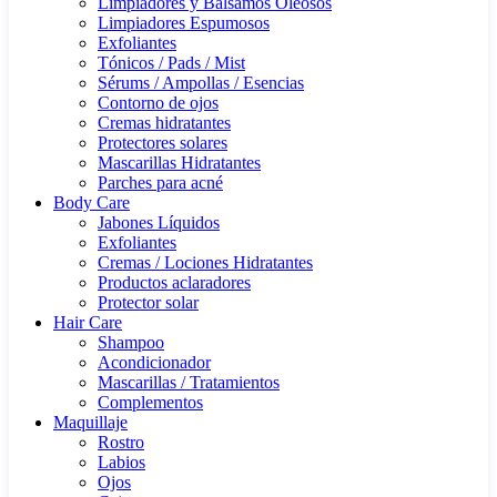
Limpiadores y Bálsamos Oleosos
Limpiadores Espumosos
Exfoliantes
Tónicos / Pads / Mist
Sérums / Ampollas / Esencias
Contorno de ojos
Cremas hidratantes
Protectores solares
Mascarillas Hidratantes
Parches para acné
Body Care
Jabones Líquidos
Exfoliantes
Cremas / Lociones Hidratantes
Productos aclaradores
Protector solar
Hair Care
Shampoo
Acondicionador
Mascarillas / Tratamientos
Complementos
Maquillaje
Rostro
Labios
Ojos