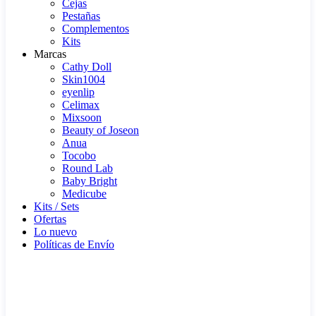
Cejas
Pestañas
Complementos
Kits
Marcas
Cathy Doll
Skin1004
eyenlip
Celimax
Mixsoon
Beauty of Joseon
Anua
Tocobo
Round Lab
Baby Bright
Medicube
Kits / Sets
Ofertas
Lo nuevo
Políticas de Envío