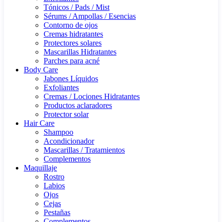
Tónicos / Pads / Mist
Sérums / Ampollas / Esencias
Contorno de ojos
Cremas hidratantes
Protectores solares
Mascarillas Hidratantes
Parches para acné
Body Care
Jabones Líquidos
Exfoliantes
Cremas / Lociones Hidratantes
Productos aclaradores
Protector solar
Hair Care
Shampoo
Acondicionador
Mascarillas / Tratamientos
Complementos
Maquillaje
Rostro
Labios
Ojos
Cejas
Pestañas
Complementos