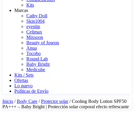
Kits
Marcas
Cathy Doll
Skin1004
eyenlip
Celimax
Mixsoon
Beauty of Joseon
Anua
Tocobo
Round Lab
Baby Bright
Medicube
Kits / Sets
Ofertas
Lo nuevo
Políticas de Envío
Inicio
/
Body Care
/
Protector solar
/ Cooling Body Lotion SPF50
PA+++ – Baby Bright | Protección solar corporal efecto refrescante