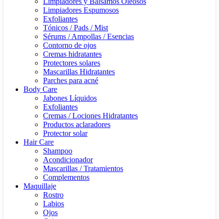
Limpiadores y Bálsamos Oleosos
Limpiadores Espumosos
Exfoliantes
Tónicos / Pads / Mist
Sérums / Ampollas / Esencias
Contorno de ojos
Cremas hidratantes
Protectores solares
Mascarillas Hidratantes
Parches para acné
Body Care
Jabones Líquidos
Exfoliantes
Cremas / Lociones Hidratantes
Productos aclaradores
Protector solar
Hair Care
Shampoo
Acondicionador
Mascarillas / Tratamientos
Complementos
Maquillaje
Rostro
Labios
Ojos