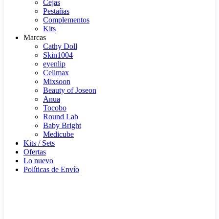
Cejas
Pestañas
Complementos
Kits
Marcas
Cathy Doll
Skin1004
eyenlip
Celimax
Mixsoon
Beauty of Joseon
Anua
Tocobo
Round Lab
Baby Bright
Medicube
Kits / Sets
Ofertas
Lo nuevo
Políticas de Envío