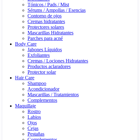
Tónicos / Pads / Mist
Sérums / Ampollas / Esencias
Contorno de ojos
Cremas hidratantes
Protectores solares
Mascarillas Hidratantes
Parches para acné
Body Care
Jabones Líquidos
Exfoliantes
Cremas / Lociones Hidratantes
Productos aclaradores
Protector solar
Hair Care
Shampoo
Acondicionador
Mascarillas / Tratamientos
Complementos
Maquillaje
Rostro
Labios
Ojos
Cejas
Pestañas
Complementos