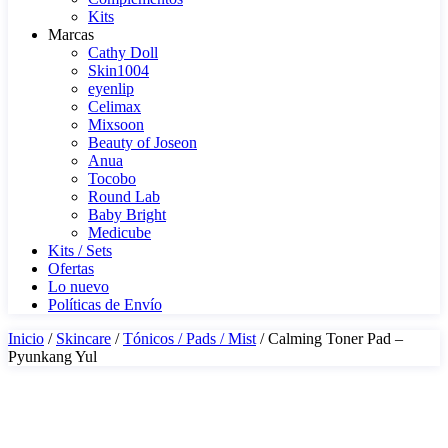
Kits
Marcas
Cathy Doll
Skin1004
eyenlip
Celimax
Mixsoon
Beauty of Joseon
Anua
Tocobo
Round Lab
Baby Bright
Medicube
Kits / Sets
Ofertas
Lo nuevo
Políticas de Envío
Inicio
/
Skincare
/
Tónicos / Pads / Mist
/ Calming Toner Pad –
Pyunkang Yul