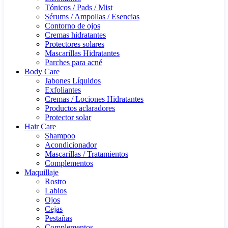
Tónicos / Pads / Mist
Sérums / Ampollas / Esencias
Contorno de ojos
Cremas hidratantes
Protectores solares
Mascarillas Hidratantes
Parches para acné
Body Care
Jabones Líquidos
Exfoliantes
Cremas / Lociones Hidratantes
Productos aclaradores
Protector solar
Hair Care
Shampoo
Acondicionador
Mascarillas / Tratamientos
Complementos
Maquillaje
Rostro
Labios
Ojos
Cejas
Pestañas
Complementos