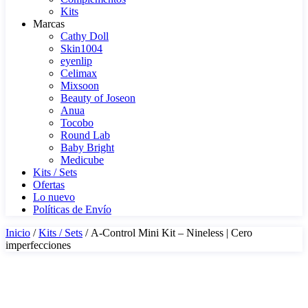
Kits
Marcas
Cathy Doll
Skin1004
eyenlip
Celimax
Mixsoon
Beauty of Joseon
Anua
Tocobo
Round Lab
Baby Bright
Medicube
Kits / Sets
Ofertas
Lo nuevo
Políticas de Envío
Inicio
/
Kits / Sets
/ A-Control Mini Kit – Nineless | Cero
imperfecciones