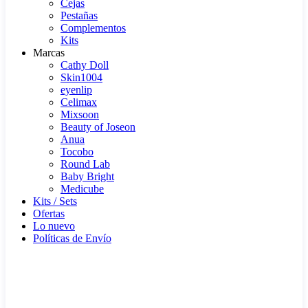
Cejas
Pestañas
Complementos
Kits
Marcas
Cathy Doll
Skin1004
eyenlip
Celimax
Mixsoon
Beauty of Joseon
Anua
Tocobo
Round Lab
Baby Bright
Medicube
Kits / Sets
Ofertas
Lo nuevo
Políticas de Envío