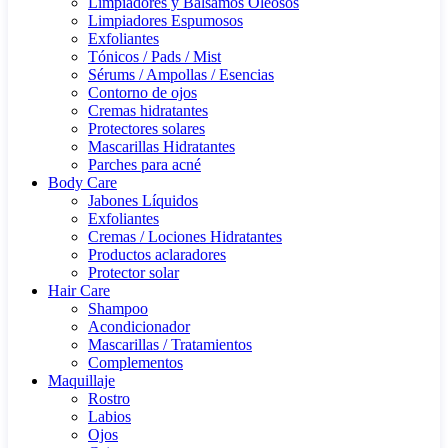
Limpiadores y Bálsamos Oleosos
Limpiadores Espumosos
Exfoliantes
Tónicos / Pads / Mist
Sérums / Ampollas / Esencias
Contorno de ojos
Cremas hidratantes
Protectores solares
Mascarillas Hidratantes
Parches para acné
Body Care
Jabones Líquidos
Exfoliantes
Cremas / Lociones Hidratantes
Productos aclaradores
Protector solar
Hair Care
Shampoo
Acondicionador
Mascarillas / Tratamientos
Complementos
Maquillaje
Rostro
Labios
Ojos