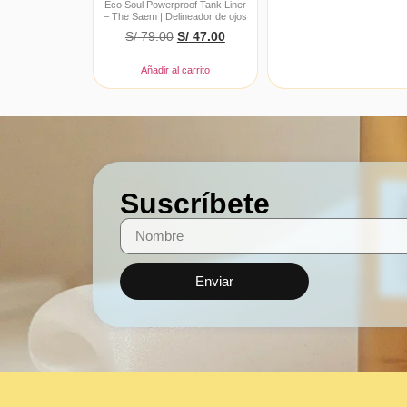
Eco Soul Powerproof Tank Liner
– The Saem | Delineador de ojos
S/
79.00
S/
47.00
Añadir al carrito
Suscríbete
Enviar