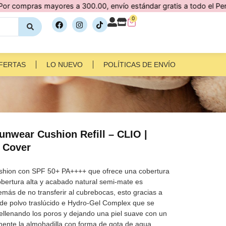
s mayores a 300.00, envío estándar gratis a todo el Perú 🇵🇪
0
FERTAS
LO NUEVO
POLÍTICAS DE ENVÍO
unwear Cushion Refill – CLIO |
 Cover
ushion con SPF 50+ PA++++ que ofrece una cobertura
obertura alta y acabado natural semi-mate es
demás de no transferir al cubrebocas, esto gracias a
s de polvo traslúcido e Hydro-Gel Complex que se
 rellenando los poros y dejando una piel suave con un
lmente la almohadilla con forma de gota de agua