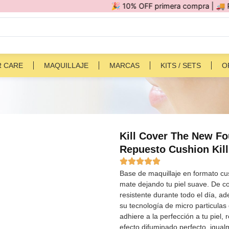
🎉 10% OFF primera compra | 🚚 Por compra
R CARE
MAQUILLAJE
MARCAS
KITS / SETS
O
Kill Cover The New Fo
Repuesto Cushion Kill
Base de maquillaje en formato c
mate dejando tu piel suave. De c
resistente durante todo el día, a
su tecnología de micro particula
adhiere a la perfección a tu piel,
efecto difuminado perfecto, igua