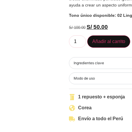
ayuda a crear un aspecto uniforme
Tono único disponible: 02 Ling
S/
50.00
S/
100.00
Añadir al carrito
Ingredientes clave
Modo de uso
1 repuesto + esponja
Corea
Envío a todo el Perú