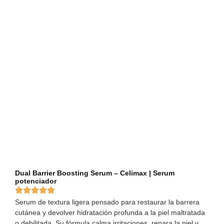
Dual Barrier Boosting Serum – Celimax | Serum
potenciador
Serum de textura ligera pensado para restaurar la barrera
cutánea y devolver hidratación profunda a la piel maltratada
o debilitada. Su fórmula calma irritaciones, repara la piel y