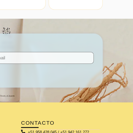
CONTACTO
+51 958 428 045 / +51 942 161 272