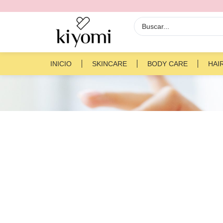
INICIO
SKINCARE
BODY CARE
HAI
Restock