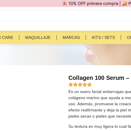
🎉 10% OFF primera compra | 🚚 Por compras
R CARE
MAQUILLAJE
MARCAS
KITS / SETS
O
Collagen 100 Serum –
Es un suero facial antiarrugas qu
colágeno marino que ayuda a mejor
uso. Además, promueve la creación
efecto reafirmante y deja la pie
pieles secas o pieles que necesiten
Su textura es muy ligera lo cual f