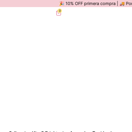
🎉 10% OFF primera compra | 🚚 Por com
0