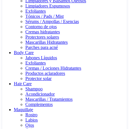
Limpiadores y Bálsamos Oleosos
Limpiadores Espumosos
Exfoliantes
Tónicos / Pads / Mist
Sérums / Ampollas / Esencias
Contorno de ojos
Cremas hidratantes
Protectores solares
Mascarillas Hidratantes
Parches para acné
Body Care
Jabones Líquidos
Exfoliantes
Cremas / Lociones Hidratantes
Productos aclaradores
Protector solar
Hair Care
Shampoo
Acondicionador
Mascarillas / Tratamientos
Complementos
Maquillaje
Rostro
Labios
Ojos