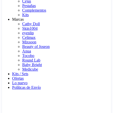
Cejas
Pestañas
Complementos
Kits
Marcas
Cathy Doll
Skin1004
eyenlip
Celimax
Mixsoon
Beauty of Joseon
Anua
Tocobo
Round Lab
Baby Bright
Medicube
Kits / Sets
Ofertas
Lo nuevo
Políticas de Envío