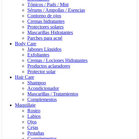
Tónicos / Pads / Mist
Sérums / Ampollas / Esencias
Contorno de ojos
Cremas hidratantes
Protectores solares
Mascarillas Hidratantes
Parches para acné
Body Care
Jabones Líquidos
Exfoliantes
Cremas / Lociones Hidratantes
Productos aclaradores
Protector solar
Hair Care
Shampoo
Acondicionador
Mascarillas / Tratamientos
Complementos
Maquillaje
Rostro
Labios
Ojos
Cejas
Pestañas
Complementos