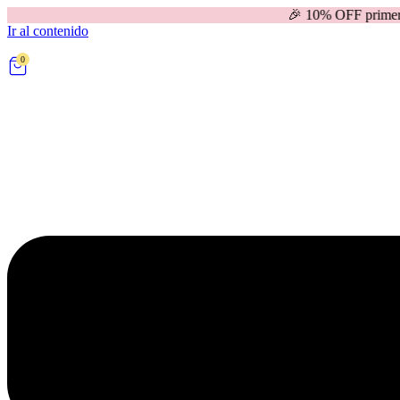
🎉 10% OFF primera compra | 
Ir al contenido
0