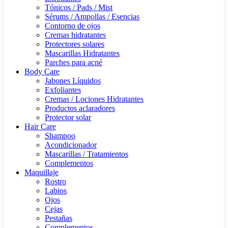
Tónicos / Pads / Mist
Sérums / Ampollas / Esencias
Contorno de ojos
Cremas hidratantes
Protectores solares
Mascarillas Hidratantes
Parches para acné
Body Care
Jabones Líquidos
Exfoliantes
Cremas / Lociones Hidratantes
Productos aclaradores
Protector solar
Hair Care
Shampoo
Acondicionador
Mascarillas / Tratamientos
Complementos
Maquillaje
Rostro
Labios
Ojos
Cejas
Pestañas
Complementos