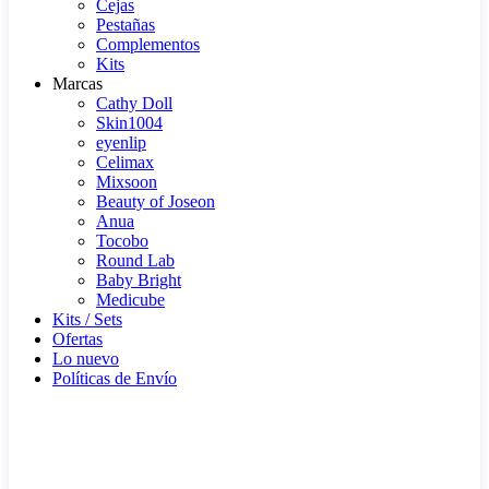
Cejas
Pestañas
Complementos
Kits
Marcas
Cathy Doll
Skin1004
eyenlip
Celimax
Mixsoon
Beauty of Joseon
Anua
Tocobo
Round Lab
Baby Bright
Medicube
Kits / Sets
Ofertas
Lo nuevo
Políticas de Envío