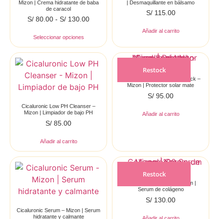
Mizon | Crema hidratante de baba
| Desmaquillante en bálsamo
de caracol
S/
115.00
S/
80.00
-
S/
130.00
Añadir al carrito
Seleccionar opciones
Restock
Cicaluronic Non Nano Sunblock –
Mizon | Protector solar mate
S/
95.00
Cicaluronic Low PH Cleanser –
Mizon | Limpiador de bajo PH
Añadir al carrito
S/
85.00
Añadir al carrito
Restock
Collagen 100 Serum – Mizon |
Serum de colágeno
S/
130.00
Cicaluronic Serum – Mizon | Serum
hidratante y calmante
Añadir al carrito