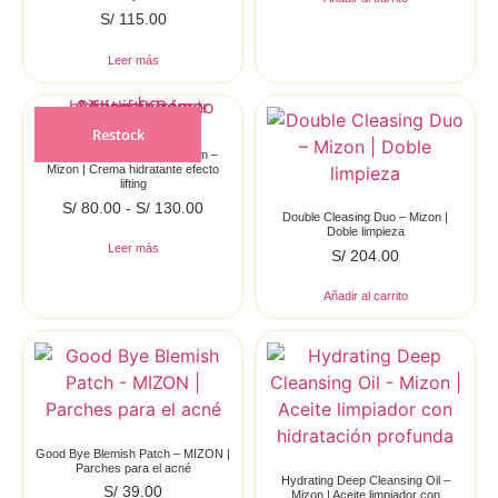
S/
115.00
Leer más
Restock
Collagen Power Lifting Cream –
Mizon | Crema hidratante efecto
lifting
S/
80.00
-
S/
130.00
Double Cleasing Duo – Mizon |
Doble limpieza
Leer más
S/
204.00
Añadir al carrito
Good Bye Blemish Patch – MIZON |
Parches para el acné
Hydrating Deep Cleansing Oil –
S/
39.00
Mizon | Aceite limpiador con